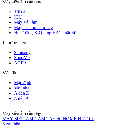
Máy siêu âm cầm tay
Tất cả
ICU
Máy siêu âm
Máy siêu âm cầm tay
Hệ Thống X-Quang Kỹ Thuật Số
Thương hiệu
Samsung
SonoMe
AGFA
Mặc định
Mặc định
Mới nhất
A đến Z
Z đến A
Máy siêu âm cầm tay
MÁY SIÊU ÂM CẦM TAY SONOME H5C10L
Xem thêm