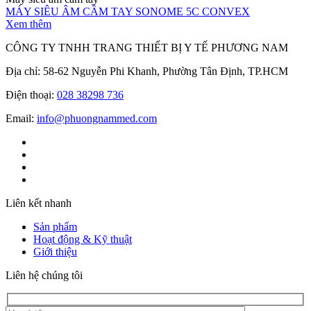
MÁY SIÊU ÂM CẦM TAY SONOME 5C CONVEX
Xem thêm
CÔNG TY TNHH TRANG THIẾT BỊ Y TẾ PHƯƠNG NAM
Địa chỉ: 58-62 Nguyễn Phi Khanh, Phường Tân Định, TP.HCM
Điện thoại:
028 38298 736
Email:
info@phuongnammed.com
Liên kết nhanh
Sản phẩm
Hoạt động & Kỹ thuật
Giới thiệu
Liên hệ chúng tôi