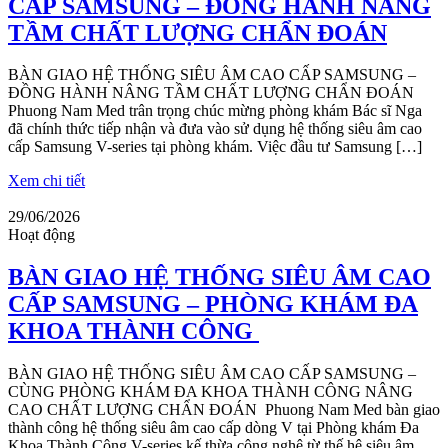
CẤP SAMSUNG – ĐỒNG HÀNH NÂNG
TẦM CHẤT LƯỢNG CHẨN ĐOÁN
BÀN GIAO HỆ THỐNG SIÊU ÂM CAO CẤP SAMSUNG –
ĐỒNG HÀNH NÂNG TẦM CHẤT LƯỢNG CHẨN ĐOÁN
Phuong Nam Med trân trọng chúc mừng phòng khám Bác sĩ Nga
đã chính thức tiếp nhận và đưa vào sử dụng hệ thống siêu âm cao
cấp Samsung V-series tại phòng khám. Việc đầu tư Samsung […]
Xem chi tiết
29/06/2026
Hoạt động
BÀN GIAO HỆ THỐNG SIÊU ÂM CAO
CẤP SAMSUNG – PHÒNG KHÁM ĐA
KHOA THÀNH CÔNG
BÀN GIAO HỆ THỐNG SIÊU ÂM CAO CẤP SAMSUNG –
CÙNG PHÒNG KHÁM ĐA KHOA THÀNH CÔNG NÂNG
CAO CHẤT LƯỢNG CHẨN ĐOÁN Phuong Nam Med bàn giao
thành công hệ thống siêu âm cao cấp dòng V tại Phòng khám Đa
Khoa Thành Công V-series kế thừa công nghệ từ thế hệ siêu âm