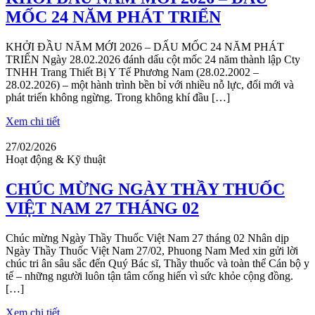
MỐC 24 NĂM PHÁT TRIỂN
KHỞI ĐẦU NĂM MỚI 2026 – DẤU MỐC 24 NĂM PHÁT
TRIỂN Ngày 28.02.2026 đánh dấu cột mốc 24 năm thành lập Cty
TNHH Trang Thiết Bị Y Tế Phương Nam (28.02.2002 –
28.02.2026) – một hành trình bền bỉ với nhiều nỗ lực, đổi mới và
phát triển không ngừng. Trong không khí đầu […]
Xem chi tiết
27/02/2026
Hoạt động & Kỹ thuật
CHÚC MỪNG NGÀY THẦY THUỐC
VIỆT NAM 27 THÁNG 02
Chúc mừng Ngày Thầy Thuốc Việt Nam 27 tháng 02 Nhân dịp
Ngày Thầy Thuốc Việt Nam 27/02, Phuong Nam Med xin gửi lời
chúc tri ân sâu sắc đến Quý Bác sĩ, Thầy thuốc và toàn thể Cán bộ y
tế – những người luôn tận tâm cống hiến vì sức khỏe cộng đồng.
[…]
Xem chi tiết