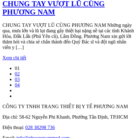
CHUNG TAY VƯỢT LŨ CÙNG
PHƯƠNG NAM
CHUNG TAY VƯỢT LŨ CÙNG PHƯƠNG NAM Những ngày
qua, mưa lớn và lũ lụt đang gây thiệt hại nặng nề tại các tỉnh Khánh
Hòa, Đắk Lắk (Phú Yên cũ), Lâm Đồng. Phương Nam xin gửi lời
thăm hỏi và chia sẻ chân thành đến Quý Bác sĩ và đội ngũ nhân
viên y […]
Xem chi tiết
01
02
03
04
CÔNG TY TNHH TRANG THIẾT BỊ Y TẾ PHƯƠNG NAM
Địa chỉ: 58-62 Nguyễn Phi Khanh, Phường Tân Định, TP.HCM
Điện thoại:
028 38298 736
Email:
info@phuongnammed.com