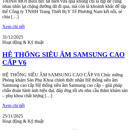
TRÌNH MỚI Buổi tiệc tất niên vừa qua không chỉ là dịp để cùng
nhau nhìn lại chặng đường đã đi qua, mà còn là khoảnh khắc để tập
thể Công ty TNHH Trang Thiết Bị Y Tế Phương Nam kết nối, sẻ
chia […]
Xem chi tiết
31/12/2025
Hoạt động & Kỹ thuật
HỆ THỐNG SIÊU ÂM SAMSUNG CAO
CẤP V6
HỆ THỐNG SIÊU ÂM SAMSUNG CAO CẤP V6 Chúc mừng
Phòng khám Sản Phụ Khoa chính thức nhận Hệ thống siêu âm
Samsung cao cấp Hệ thống siêu âm Samsung cao cấp – giải pháp
chẩn đoán hình ảnh hiện đại, đáp ứng tối ưu nhu cầu thăm khám sản
– phụ khoa chất lượng […]
Xem chi tiết
25/11/2025
Hoạt động & Kỹ thuật