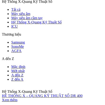
Hệ Thống X-Quang Kỹ Thuật Số
Tất cả
Máy siêu âm
Máy siêu âm cầm tay
Hệ Thống X-Quang Kỹ Thuật Số
ICU
Thương hiệu
Samsung
SonoMe
AGFA
A đến Z
Mặc định
Mới nhất
A đến Z
Z đến A
Hệ Thống X-Quang Kỹ Thuật Số
HỆ THỐNG X – QUANG KỸ THUẬT SỐ DR 400
Xem thêm