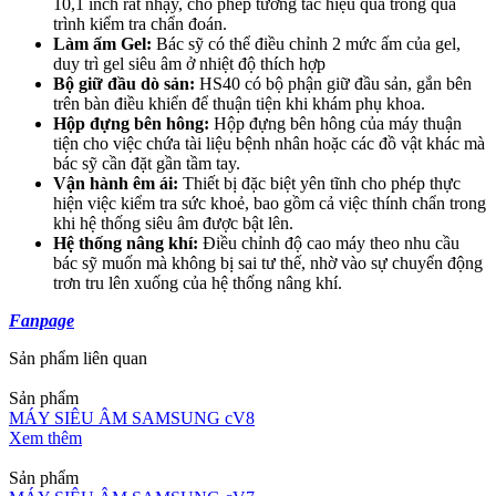
10,1 inch rất nhạy, cho phép tương tác hiệu quả trong quá
trình kiểm tra chẩn đoán.
Làm ấm Gel:
Bác sỹ có thể điều chỉnh 2 mức ấm của gel,
duy trì gel siêu âm ở nhiệt độ thích hợp
Bộ giữ đầu dò sản:
HS40 có bộ phận giữ đầu sản, gắn bên
trên bàn điều khiển để thuận tiện khi khám phụ khoa.
Hộp đựng bên hông:
Hộp đựng bên hông của máy thuận
tiện cho việc chứa tài liệu bệnh nhân hoặc các đồ vật khác mà
bác sỹ cần đặt gần tầm tay.
Vận hành êm ái:
Thiết bị đặc biệt yên tĩnh cho phép thực
hiện việc kiểm tra sức khoẻ, bao gồm cả việc thính chẩn trong
khi hệ thống siêu âm được bật lên.
Hệ thống nâng khí:
Điều chỉnh độ cao máy theo nhu cầu
bác sỹ muốn mà không bị sai tư thế, nhờ vào sự chuyển động
trơn tru lên xuống của hệ thống nâng khí.
Fanpage
Sản phẩm liên quan
Sản phẩm
MÁY SIÊU ÂM SAMSUNG cV8
Xem thêm
Sản phẩm