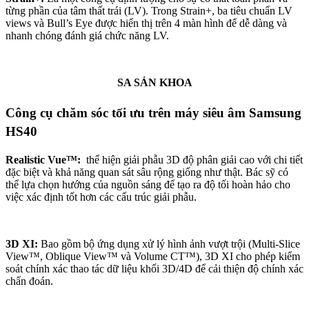
từng phần của tâm thất trái (LV). Trong Strain+, ba tiêu chuẩn LV
views và Bull’s Eye được hiển thị trên 4 màn hình để dễ dàng và
nhanh chóng đánh giá chức năng LV.
SA SẢN KHOA
Công cụ chăm sóc tối ưu trên máy siêu âm Samsung
HS40
Realistic Vue™:
thể hiện giải phẫu 3D độ phân giải cao với chi tiết
đặc biệt và khả năng quan sát sâu rộng giống như thật. Bác sỹ có
thể lựa chọn hướng của nguồn sáng để tạo ra độ tối hoàn hảo cho
việc xác định tốt hơn các cấu trúc giải phẫu.
3D XI:
Bao gồm bộ ứng dụng xử lý hình ảnh vượt trội (Multi-Slice
View™, Oblique View™ và Volume CT™), 3D XI cho phép kiểm
soát chính xác thao tác dữ liệu khối 3D/4D để cải thiện độ chính xác
chẩn đoán.