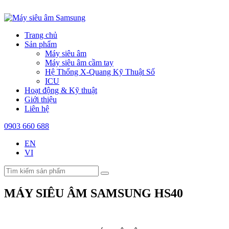
Trang chủ
Sản phẩm
Máy siêu âm
Máy siêu âm cầm tay
Hệ Thống X-Quang Kỹ Thuật Số
ICU
Hoạt động & Kỹ thuật
Giới thiệu
Liên hệ
0903 660 688
EN
VI
MÁY SIÊU ÂM SAMSUNG HS40