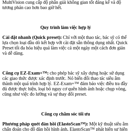
MultiVision cung cấp độ phân giải không gian tốt đáng kể và độ
tương phản cao hơn bao giờ hết.
Quy trình làm việc hợp lý
Cài đặt nhanh (Quick preset):
Chỉ với một thao tác, bác sỹ có thể
lựa chọn loại đầu dò kết hợp với cài đặt sẵn thông dụng nhất. Quick
Preset tối đa hóa hiệu quả làm việc cả một ngày một cách đơn giản
và dễ dàng.
Công cụ EZ-Exam+™:
cho phép bác sỹ xây dựng hoặc sử dụng
các giao thức được xác định trước. Nó biến đổi thao tác siêu âm
thành một quá trình hợp lý. EZ-Exam+™ đảm bảo việc điều tra đầy
đủ được thực hiện, loại bỏ nguy cơ quên hình ảnh hoặc chụp vòng,
cũng như việc đo lường và sự thay đổi preset.
Công cụ chăm sóc tối ưu
Phương pháp quét đàn hồi (ElastoScan™):
Một kỹ thuật siêu âm
chẩn đoán cho độ đàn hồi hình ảnh, ElastoScan™ phát hiện sự hiện