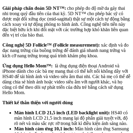
Giải pháp chẩn đoán 5D NT™:
cho phép đo độ mờ da gáy thai
nhi trong quý đầu tiên của thai kỳ. 5D NT™ cho phép bác sỹ có
được mặt đối xứng dọc (mid-sagittal) thật sự một cách tự động bằng
cách xoay và tự động phóng to hình ảnh. Công nghệ tiên tiến này
đặc biệt hữu ích khi đối mặt với các trường hợp khó khăn liên quan
đến vị trí của bào thai.
Công nghệ 5D Follicle™ (Follicle measurement):
xác định và đo
đạc nang trứng của buồng trứng để đánh giá nhanh nang trứng và
kích cỡ nang trứng trong quá trình khám phụ khoa.
Ứng dụng Hello Mom™:
là ứng dụng điện thoại Android và
iPhone dành cho các bà mẹ mang thai có thể kết nối không dây với
HS40 để tải hình ảnh và video siêu âm thai nhi. Các bà mẹ có thể dễ
dàng chia sẻ hình ảnh hoặc video siêu âm với người khác, và họ
cũng có thể theo dõi sự phát triển của đứa trẻ bằng cách sử dụng
Hello Mom.
Thiết kế thân thiện với người dùng
Màn hình LCD 21,5 inch (LED backlight unit):
HS40 có
màn hình LCD 21,5 inch mang lại độ phân giải tuyệt vời, độ
rõ nét và màu sắc rực rỡ trong bất kì điều kiện ánh sáng nào.
Màn hình cảm ứng 10,1 inch:
Màn hình cảm ứng Samsung