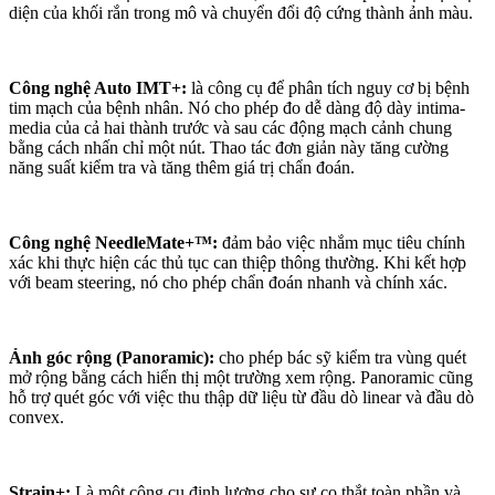
diện của khối rắn trong mô và chuyển đổi độ cứng thành ảnh màu.
Công nghệ Auto IMT+:
là công cụ để phân tích nguy cơ bị bệnh
tim mạch của bệnh nhân. Nó cho phép đo dễ dàng độ dày intima-
media của cả hai thành trước và sau các động mạch cảnh chung
bằng cách nhấn chỉ một nút. Thao tác đơn giản này tăng cường
năng suất kiểm tra và tăng thêm giá trị chẩn đoán.
Công nghệ NeedleMate+™:
đảm bảo việc nhắm mục tiêu chính
xác khi thực hiện các thủ tục can thiệp thông thường. Khi kết hợp
với beam steering, nó cho phép chẩn đoán nhanh và chính xác.
Ảnh góc rộng (Panoramic):
cho phép bác sỹ kiểm tra vùng quét
mở rộng bằng cách hiển thị một trường xem rộng. Panoramic cũng
hỗ trợ quét góc với việc thu thập dữ liệu từ đầu dò linear và đầu dò
convex.
Strain+:
Là một công cụ định lượng cho sự co thắt toàn phần và